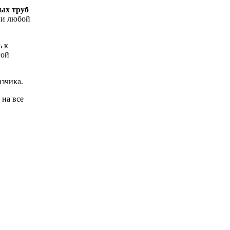
ых труб
ии любой
ь к
гой
зчика.
 на все