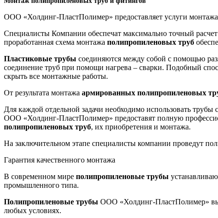
Монтаж полипропиленовых труб и фитингов
ООО «Холдинг-ПластПолимер» предоставляет услуги монтаж
Специалисты Компании обеспечат максимально точный расчет п
проработанная схема монтажа
полипропиленовых труб
обеспе
Пластиковые трубы
соединяются между собой с помощью раз
соединение труб при помощи нагрева – сварки. Подобный спос
скрыть все монтажные работы.
От результата монтажа
армированных полипропиленовых тр
Для каждой отдельной задачи необходимо использовать трубы
ООО «Холдинг-ПластПолимер» предоставят полную профессио
полипропиленовых труб
, их приобретения и монтажа.
На заключительном этапе специалисты компании проведут пол
Гарантия качественного монтажа
В современном мире
полипропиленовые трубы
устанавливают
промышленного типа.
Полипропиленовые трубы
ООО «Холдинг-ПластПолимер» выс
любых условиях.