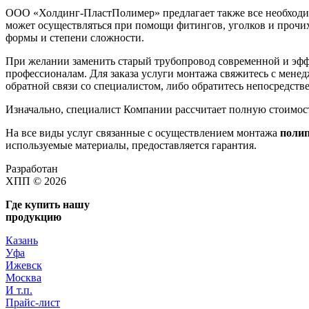
ООО «Холдинг-ПластПолимер» предлагает также все необход
может осуществляться при помощи фитингов, уголков и прочи
формы и степени сложности.
При желании заменить старый трубопровод современной и эф
профессионалам. Для заказа услуги монтажа свяжитесь с мене
обратной связи со специалистом, либо обратитесь непосредств
Изначально, специалист Компании рассчитает полную стоимост
На все виды услуг связанные с осуществлением монтажа
поли
используемые материалы, предоставляется гарантия.
Разработан
ХПП © 2026
Где купить нашу
продукцию
Казань
Уфа
Ижевск
Москва
И т.п.
Прайс-лист