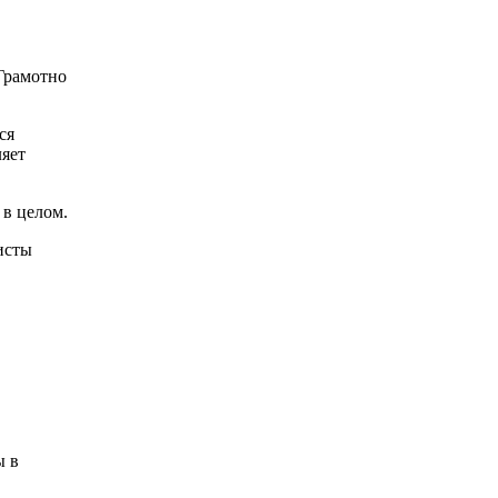
Грамотно
ся
ляет
 в целом.
исты
ы в