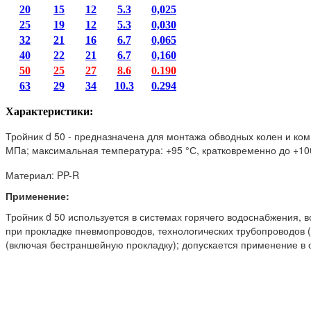
20
15
12
5.3
0,025
25
19
12
5.3
0,030
32
21
16
6.7
0,065
40
22
21
6.7
0,160
50
25
27
8.6
0.190
63
29
34
10.3
0.294
Характеристики:
Тройник d 50 - предназначена для монтажа обводных колен и ко
МПа; максимальная температура: +95 °С, кратковременно до +10
Материал: PP-R
Применение:
Тройник d 50 используется в системах горячего водоснабжения,
при прокладке пневмопроводов, технологических трубопроводов (
(включая бестраншейную прокладку); допускается применение в