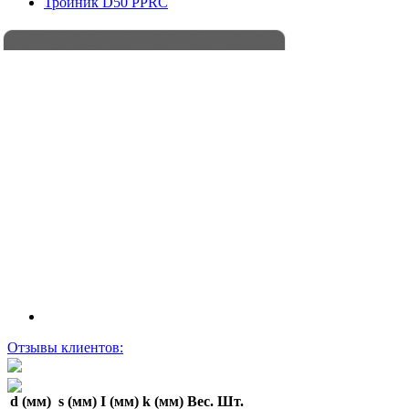
Тройник D50 PPRC
Отзывы клиентов:
d (мм)
s (мм)
I (мм)
k (мм)
Вес. Шт.