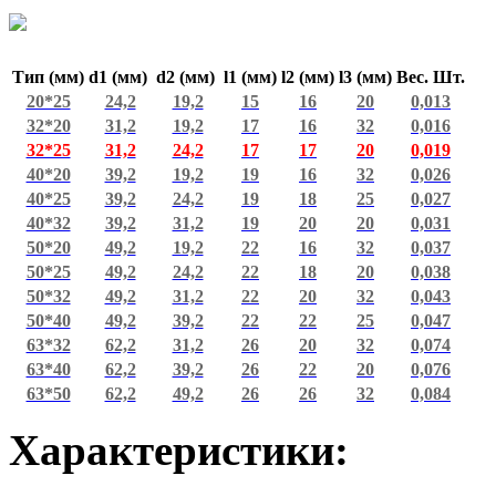
Тип (мм)
d1 (мм)
d2 (мм)
l1 (мм)
l2 (мм)
l3 (мм)
Вес. Шт.
20*25
24,2
19,2
15
16
20
0,013
32*20
31,2
19,2
17
16
32
0,016
32*25
31,2
24,2
17
17
20
0,019
40*20
39,2
19,2
19
16
32
0,026
40*25
39,2
24,2
19
18
25
0,027
40*32
39,2
31,2
19
20
20
0,031
50*20
49,2
19,2
22
16
32
0,037
50*25
49,2
24,2
22
18
20
0,038
50*32
49,2
31,2
22
20
32
0,043
50*40
49,2
39,2
22
22
25
0,047
63*32
62,2
31,2
26
20
32
0,074
63*40
62,2
39,2
26
22
20
0,076
63*50
62,2
49,2
26
26
32
0,084
Характеристики: