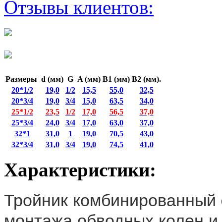
Отзывы клиентов:
Размеры
d (мм)
G
A (мм)
B1 (мм)
B2 (мм).
20*1/2
19,0
1/2
15,5
55,0
32,5
20*3/4
19,0
3/4
15,0
63,5
34,0
25*1/2
23,5
1/2
17,0
56,5
37,0
25*3/4
24,0
3/4
17,0
63,0
37,0
32*1
31,0
1
19,0
70,5
43,0
32*3/4
31,0
3/4
19,0
74,5
41,0
Характеристики:
Тройник комбинированный d
монтажа обводных колен и